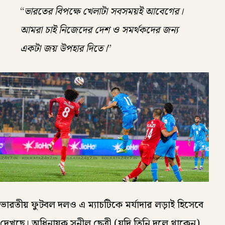
“
ভারতের বিপক্ষে খেলাটা সবসময়ই আবেগের।
আমরা চাই নিজেদের দেশ ও সমর্থকদের জন্য
একটা জয় উপহার দিতে।
”
ভারতীয় ফুটবল দলও এ ম্যাচটিকে মর্যাদার লড়াই হিসেবে
দেখছে। অধিনায়ক সুনীল ছেত্রী (যদি তিনি দলে থাকেন)